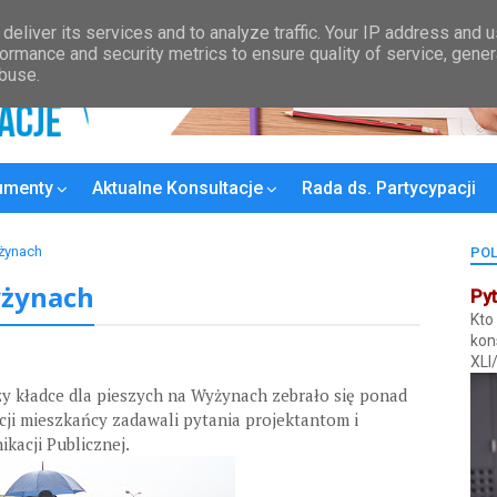
Kontakt
Wykaz Rad Osiedli
Plan konsultacji
MPZP
Bydgoski
deliver its services and to analyze traffic. Your IP address and 
ormance and security metrics to ensure quality of service, gene
abuse.
umenty
Aktualne Konsultacje
Rada ds. Partycypacji
żynach
POL
yżynach
Pyt
Kto
kon
XLI
y kładce dla pieszych na Wyżynach zebrało się ponad
ji mieszkańcy zadawali pytania projektantom i
kacji Publicznej.