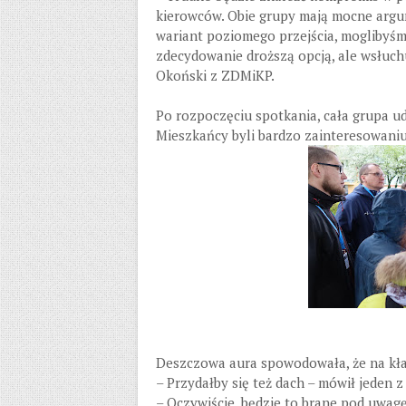
kierowców. Obie grupy mają mocne argu
wariant poziomego przejścia, moglibyśm
zdecydowanie droższą opcją, ale wsłuch
Okoński z ZDMiKP.
Po rozpoczęciu spotkania, cała grupa u
Mieszkańcy byli bardzo zainteresowaniu
Deszczowa aura spowodowała, że na kład
– Przydałby się też dach – mówił jeden 
– Oczywiście, będzie to brane pod uwagę