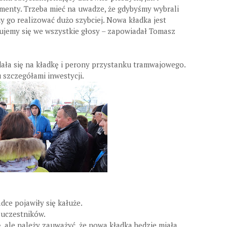
menty. Trzeba mieć na uwadze, że gdybyśmy wybrali
y go realizować dużo szybciej. Nowa kładka jest
ujemy się we wszystkie głosy – zapowiadał Tomasz
dała się na kładkę i perony przystanku tramwajowego.
 szczegółami inwestycji.
ce pojawiły się kałuże.
z uczestników.
, ale należy zauważyć, że nowa kładka będzie miała