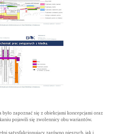
było zapoznać się z obiekcjami koncepcjami oraz
tkaniu pojawili się zwolennicy obu wariantów.
łni satysfakcjonujący zarówno pieszych, jak i