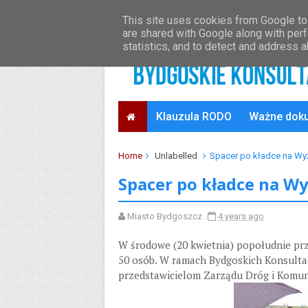
O projekcie
Oficjalny serwis Bydgoszczy
This site uses cookies from Google to 
are shared with Google along with perf
statistics, and to detect and address 
Klauzula RODO
Ważne dok
Home
Unlabelled
Spacer po kładce na Wy
Spacer po kładce na W
Miasto Bydgoszcz
4 years ago
W środowe (20 kwietnia) popołudnie prz
50 osób. W ramach Bydgoskich Konsultac
przedstawicielom Zarządu Dróg i Komuni