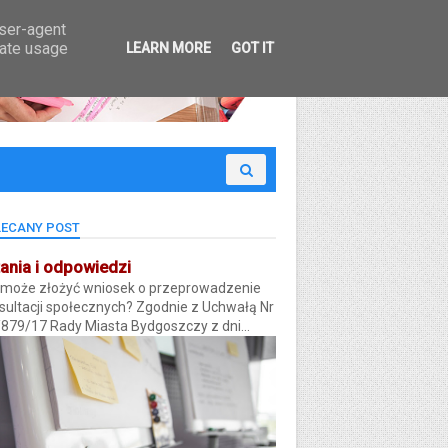
 Budżet Obywatelski
user-agent
rate usage
LEARN MORE
GOT IT
ECANY POST
ania i odpowiedzi
 może złożyć wniosek o przeprowadzenie
sultacji społecznych? Zgodnie z Uchwałą Nr
/879/17 Rady Miasta Bydgoszczy z dni...