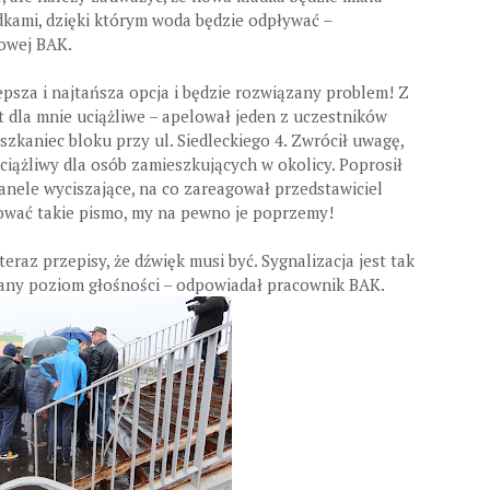
kami, dzięki którym woda będzie odpływać –
towej BAK.
lepsza i najtańsza opcja i będzie rozwiązany problem! Z
t dla mnie uciążliwe – apelował jeden z uczestników
szkaniec bloku przy ul. Siedleckiego 4. Zwrócił uwagę,
uciążliwy dla osób zamieszkujących w okolicy. Poprosił
anele wyciszające, na co zareagował przedstawiciel
ować takie pismo, my na pewno je poprzemy!
teraz przepisy, że dźwięk musi być. Sygnalizacja jest tak
zany poziom głośności – odpowiadał pracownik BAK.