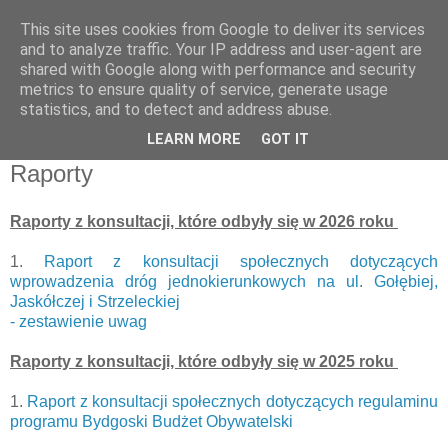
This site uses cookies from Google to deliver its services
and to analyze traffic. Your IP address and user-agent are
shared with Google along with performance and security
metrics to ensure quality of service, generate usage
statistics, and to detect and address abuse.
LEARN MORE
GOT IT
Raporty
Raporty z konsultacji, które odbyły się w 2026 roku
1.
Raport z konsultacji społecznych dotyczących
wprowadzenia dróg jednokierunkowych na ul. Gołębiej,
Jaskółczej i Strzeleckiej
- zestawienie uwag
Raporty z konsultacji, które odbyły się w 2025 roku
1.
Raport z konsultacji społecznych dotyczących regulaminu
programu Bydgoski Budżet Obywatelski