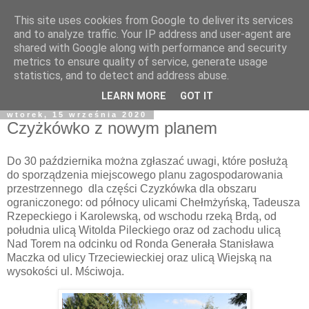
This site uses cookies from Google to deliver its services
and to analyze traffic. Your IP address and user-agent are
shared with Google along with performance and security
metrics to ensure quality of service, generate usage
statistics, and to detect and address abuse.
LEARN MORE
GOT IT
wtorek, 15 września 2020
Czyżkówko z nowym planem
Do 30 października można zgłaszać uwagi, które posłużą
do sporządzenia miejscowego planu zagospodarowania
przestrzennego dla części Czyzkówka dla obszaru
ograniczonego: od północy ulicami Chełmżyńską, Tadeusza
Rzepeckiego i Karolewską, od wschodu rzeką Brdą, od
południa ulicą Witolda Pileckiego oraz od zachodu ulicą
Nad Torem na odcinku od Ronda Generała Stanisława
Maczka od ulicy Trzeciewieckiej oraz ulicą Wiejską na
wysokości ul. Mściwoja.