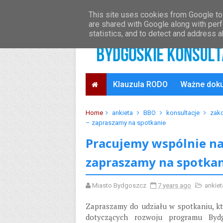
O projekcie
Oficjalny serwis Bydgoszczy
This site uses cookies from Google to 
are shared with Google along with perf
statistics, and to detect and address 
Klauzula RODO
Ważne dok
Home
ankieta
BBO
konsultacje
zak
– zapraszamy na spotkanie
Pracujemy wspólnie na
zapraszamy na spotka
Miasto Bydgoszcz
7 years ago
ankiet
Zapraszamy do udziału w spotkaniu, kt
dotyczących rozwoju programu Byd