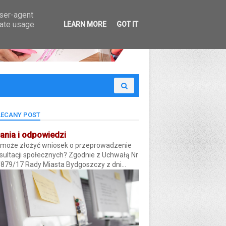
 Budżet Obywatelski
user-agent
rate usage
LEARN MORE
GOT IT
ECANY POST
ania i odpowiedzi
 może złożyć wniosek o przeprowadzenie
sultacji społecznych? Zgodnie z Uchwałą Nr
/879/17 Rady Miasta Bydgoszczy z dni...