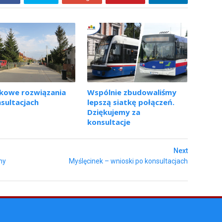
kowe rozwiązania
Wspólnie zbudowaliśmy
sultacjach
lepszą siatkę połączeń.
Dziękujemy za
konsultacje
Next
ny
Myślęcinek – wnioski po konsultacjach