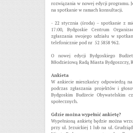
rozwiązania w nowej edycji programu. J
na spotkanie w ramach konsultacji.
- 22 stycznia (środa) – spotkanie z m
17:00, Bydgoskie Centrum Organiza
zgłaszania swojego udziału w spotka
telefonicznie pod nr 52 5858 962.
O nowej edycji Bydgoskiego Budże
Młodzieżową Radą Miasta Bydgoszczy, R
Ankieta
W ankiecie mieszkańcy odpowiedzą na 
podczas zgłaszania projektów i głos
Bydgoskim Budżecie Obywatelskim cz
społecznych.
Gdzie można wypełnić ankietę?
Wypełnioną ankietę będzie można wrzu
przy ul. Jezuickiej 1 lub na ul. Grudzią