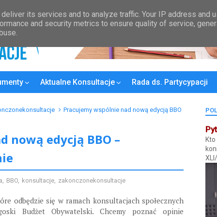
Kontakt
Wykaz Rad Osiedli
Plan konsultacji
MPZP
Bydgoski
deliver its services and to analyze traffic. Your IP address and 
ormance and security metrics to ensure quality of service, gene
abuse.
umenty
Aktualne Konsultacje
Rada ds. Partycypacji
onczonekonsultacje
Pracujemy wspólnie nad nową edycją BBO
POL
Pyt
d nową edycją BBO –
Kto
kon
nie
XLI
a
,
BBO
,
konsultacje
,
zakonczonekonsultacje
óre odbędzie się w ramach konsultacjach społecznych
goski Budżet Obywatelski. Chcemy poznać opinie