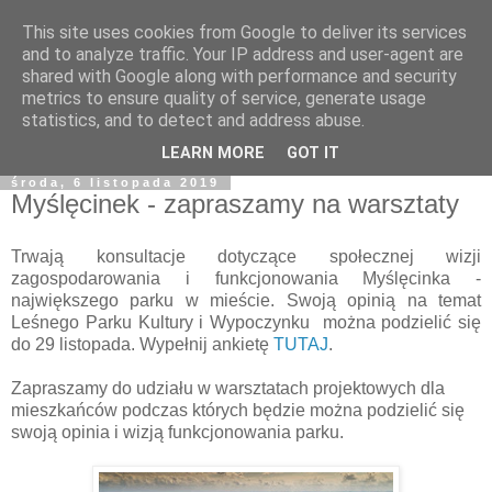
This site uses cookies from Google to deliver its services
and to analyze traffic. Your IP address and user-agent are
shared with Google along with performance and security
metrics to ensure quality of service, generate usage
statistics, and to detect and address abuse.
LEARN MORE
GOT IT
środa, 6 listopada 2019
Myślęcinek - zapraszamy na warsztaty
Trwają konsultacje dotyczące społecznej wizji
zagospodarowania i funkcjonowania Myślęcinka -
największego parku w mieście. Swoją opinią na temat
Leśnego Parku Kultury i Wypoczynku można podzielić się
do 29 listopada. Wypełnij ankietę
TUTAJ
.
Zapraszamy do udziału w warsztatach projektowych dla
mieszkańców podczas których będzie można podzielić się
swoją opinia i wizją funkcjonowania parku.