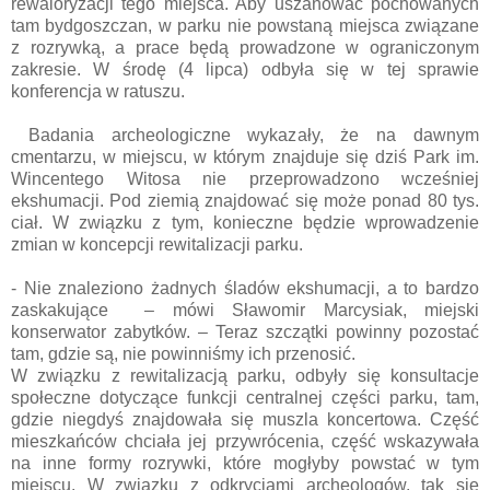
rewaloryzacji tego miejsca. Aby uszanować pochowanych
tam bydgoszczan, w parku nie powstaną miejsca związane
z rozrywką, a prace będą prowadzone w ograniczonym
zakresie. W środę (4 lipca) odbyła się w tej sprawie
konferencja w ratuszu.
Badania archeologiczne wykazały, że na dawnym
cmentarzu, w miejscu, w którym znajduje się dziś Park im.
Wincentego Witosa nie przeprowadzono wcześniej
ekshumacji. Pod ziemią znajdować się może ponad 80 tys.
ciał. W związku z tym, konieczne będzie wprowadzenie
zmian w koncepcji rewitalizacji parku.
- Nie znaleziono żadnych śladów ekshumacji, a to bardzo
zaskakujące – mówi Sławomir Marcysiak, miejski
konserwator zabytków. – Teraz szczątki powinny pozostać
tam, gdzie są, nie powinniśmy ich przenosić.
W związku z rewitalizacją parku, odbyły się konsultacje
społeczne dotyczące funkcji centralnej części parku, tam,
gdzie niegdyś znajdowała się muszla koncertowa. Część
mieszkańców chciała jej przywrócenia, część wskazywała
na inne formy rozrywki, które mogłyby powstać w tym
miejscu. W związku z odkryciami archeologów, tak się