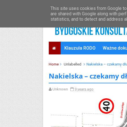
O projekcie
Oficjalny serwis Bydgoszczy
This site uses cookies from Google to 
are shared with Google along with perf
statistics, and to detect and address 
Klauzula RODO
Ważne dok
Home
Unlabelled
Nakielska – czekamy dłu
Nakielska – czekamy dł
Unknown
9 years ago