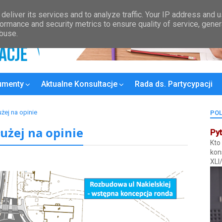
Kontakt
Wykaz Rad Osiedli
Plan konsultacji
MPZP
Bydgoski
deliver its services and to analyze traffic. Your IP address and 
ormance and security metrics to ensure quality of service, gene
abuse.
umenty
Aktualne Konsultacje
Rada ds. Partycypacji
żej na opinie
POL
użej na opinie
Pyt
Kto
kon
XLI