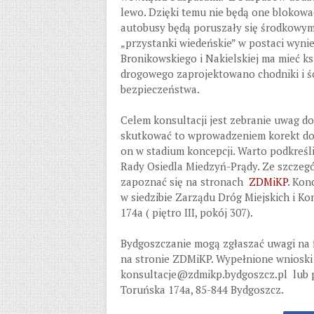
lewo. Dzięki temu nie będą one blokowa
autobusy będą poruszały się środkowym
„przystanki wiedeńskie” w postaci wyni
Bronikowskiego i Nakielskiej ma mieć ks
drogowego zaprojektowano chodniki i śc
bezpieczeństwa.
Celem konsultacji jest zebranie uwag d
skutkować to wprowadzeniem korekt do
on w stadium koncepcji. Warto podkreśli
Rady Osiedla Miedzyń-Prądy. Ze szczeg
zapoznać się na stronach
ZDMiKP
. Kon
w siedzibie Zarządu Dróg Miejskich i Ko
174a ( piętro III, pokój 307).
Bydgoszczanie mogą zgłaszać uwagi na 
na stronie ZDMiKP. Wypełnione wnioski 
konsultacje@zdmikp.bydgoszcz.pl lub p
Toruńska 174a, 85-844 Bydgoszcz.