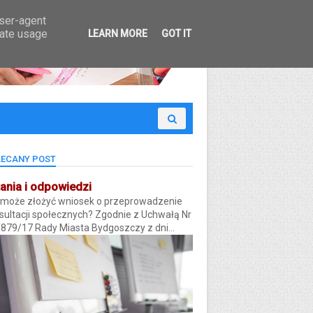
 Budżet Obywatelski
user-agent
rate usage
LEARN MORE
GOT IT
ECANY POST
ania i odpowiedzi
 może złożyć wniosek o przeprowadzenie
sultacji społecznych? Zgodnie z Uchwałą Nr
/879/17 Rady Miasta Bydgoszczy z dni...