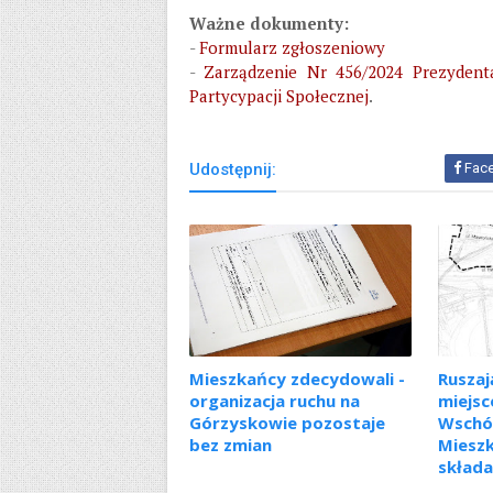
Ważne dokumenty:
-
Formularz zgłoszeniowy
-
Zarządzenie Nr 456/2024 Prezydent
Partycypacji Społecznej
.
Udostępnij:
Fac
Mieszkańcy zdecydowali -
Ruszaj
organizacja ruchu na
miejs
Górzyskowie pozostaje
Wschód
bez zmian
Miesz
składa