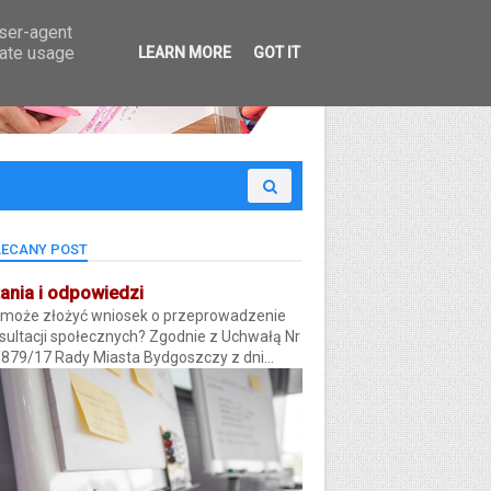
 Budżet Obywatelski
user-agent
rate usage
LEARN MORE
GOT IT
ECANY POST
ania i odpowiedzi
 może złożyć wniosek o przeprowadzenie
sultacji społecznych? Zgodnie z Uchwałą Nr
/879/17 Rady Miasta Bydgoszczy z dni...