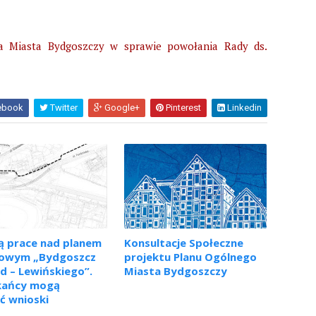
a Miasta Bydgoszczy w sprawie powołania Rady ds.
ebook
Twitter
Google+
Pinterest
Linkedin
ą prace nad planem
Konsultacje Społeczne
cowym „Bydgoszcz
projektu Planu Ogólnego
 – Lewińskiego”.
Miasta Bydgoszczy
kańcy mogą
ć wnioski