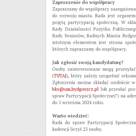
Zaproszenie do współpracy
Zapraszamy do współpracy zaangażowan
do rozwoju miasta. Rada jest organem
pojętą partycypacją społeczną. W skła
Rady Działalności Pożytku Publiczneg
Rady Seniorów, Radnych Miasta Bydgo
istotnym elementem jest strona społe
których zapraszamy do współpracy.
Jak zgłosić swoją kandydaturę?
Osoby zainteresowane mogą przesyłać
(
TUTAJ
), który należy uzupełnić reko
Zgłoszenia można składać osobiście w 
bks@um.bydgoszcz.pl
lub przesłać poc
spraw Partycypacji Społecznej”) na adr
do 5 września 2024 roku.
Warto wiedzieć:
Rada do spraw Partycypacji Społeczn
kadencji liczył 23 osoby.