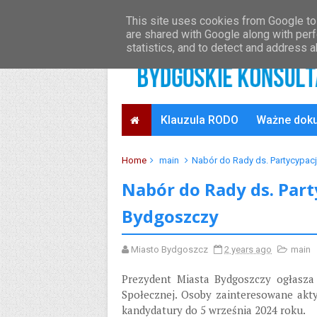
O projekcie
Oficjalny serwis Bydgoszczy
This site uses cookies from Google to 
are shared with Google along with perf
statistics, and to detect and address 
Klauzula RODO
Ważne dok
Home
main
Nabór do Rady ds. Partycypac
Nabór do Rady ds. Part
Bydgoszczy
Miasto Bydgoszcz
2 years ago
main
Prezydent Miasta Bydgoszczy ogłasza 
Społecznej. Osoby zainteresowane ak
kandydatury do 5 września 2024 roku.