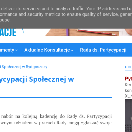
Kontakt
Wykaz Rad Osiedli
Plan konsultacji
MPZP
Bydgoski
deliver its services and to analyze traffic. Your IP address and 
ormance and security metrics to ensure quality of service, gene
abuse.
umenty
Aktualne Konsultacje
Rada ds. Partycypacji
ji Społecznej w Bydgoszczy
POL
ycypacji Społecznej w
Pyt
Kto
kon
XLI
nabór na kolejną kadencję do Rady ds. Partycypacji
tywnym udziałem w pracach Rady mogą zgłaszać swoje