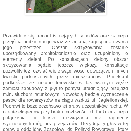
Przewiduje się remont istniejących schodów oraz samego
przejścia podziemnego wraz ze zmianą zagospodarowania
jego przestrzeni. Obszar skrzyżowania zostanie
uporządkowany architektonicznie oraz uzupełniony o
elementy zieleni. Po konsultacjach zielony obszar
skrzyżowania będzie jeszcze większy. Konsultacje
pozwoliły też rozwiać wiele wątpliwości dotyczących innych
kwestii podnoszonych przez mieszkańców. Projektant
podkreślał, że zielone torowisko w tak ważnym węźle
zamiast zabudowy z płyt to pomysł utrudniający przejazd
m.in. służbom ratunkowym. Nowością będzie wyznaczenie
pasów dla rowerzystów na ciągu wzdłuż ul. Jagiellońskiej.
Poprawi to bezpieczeństwo tej grupy uczestników ruchu. W
ocenie ekspertów przy braku możliwości ich funkcjonalnego
połączenia to lepsze rozwiązania niż fragmenty
wydzielonych dróg bez przejazdów. Decydujący głos w tej
sprawie oddaliśmy Zespołowi ds. Polityki Rowerowej, który