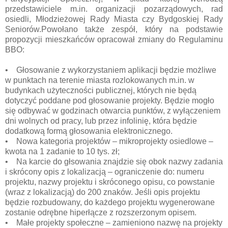
przedstawiciele m.in. organizacji pozarządowych, rad
osiedli, Młodzieżowej Rady Miasta czy Bydgoskiej Rady
Seniorów.Powołano także zespół, który na podstawie
propozycji mieszkańców opracował zmiany do Regulaminu
BBO:
• Głosowanie z wykorzystaniem aplikacji będzie możliwe
w punktach na terenie miasta rozlokowanych m.in. w
budynkach użyteczności publicznej, których nie będą
dotyczyć poddane pod głosowanie projekty. Będzie mogło
się odbywać w godzinach otwarcia punktów, z wyłączeniem
dni wolnych od pracy, lub przez infolinię, która będzie
dodatkową formą głosowania elektronicznego.
• Nowa kategoria projektów – mikroprojekty osiedlowe –
kwota na 1 zadanie to 10 tys. zł;
• Na karcie do głsowania znajdzie się obok nazwy zadania
i skrócony opis z lokalizacją – ograniczenie do: numeru
projektu, nazwy projektu i skróconego opisu, co powstanie
(wraz z lokalizacją) do 200 znaków. Jeśli opis projektu
będzie rozbudowany, do każdego projektu wygenerowane
zostanie odrębne hiperłącze z rozszerzonym opisem.
• Małe projekty społeczne – zamieniono nazwę na projekty