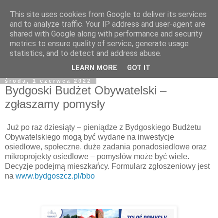
This site uses cookies from Google to deliver its services
and to analyze traffic. Your IP address and user-agent are
shared with Google along with performance and security
metrics to ensure quality of service, generate usage
statistics, and to detect and address abuse.
LEARN MORE
GOT IT
środa, 1 czerwca 2022
Bydgoski Budżet Obywatelski –
zgłaszamy pomysły
Już po raz dziesiąty – pieniądze z Bydgoskiego Budżetu
Obywatelskiego mogą być wydane na inwestycje
osiedlowe, społeczne, duże zadania ponadosiedlowe oraz
mikroprojekty osiedlowe – pomysłów może być wiele.
Decyzje podejmą mieszkańcy. Formularz zgłoszeniowy jest
na
www.bydgoszcz.pl/bbo