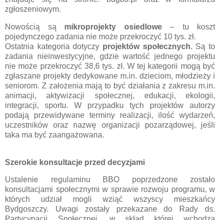
zgłoszeniowym.
Nowością są
mikroprojekty osiedlowe
– tu koszt
pojedynczego zadania nie może przekroczyć 10 tys. zł.
Ostatnia kategoria dotyczy
projektów
społecznych
. Są to
zadania nieinwestycyjne, gdzie wartość jednego projektu
nie może przekroczyć 38,6 tys. zł. W tej kategorii mogą być
zgłaszane projekty dedykowane m.in. dzieciom, młodzieży i
seniorom. Z założenia mają to być działania z zakresu m.in.
animacji, aktywizacji społecznej, edukacji, ekologii,
integracji, sportu. W przypadku tych projektów autorzy
podają przewidywane terminy realizacji, ilość wydarzeń,
uczestników oraz nazwę organizacji pozarządowej, jeśli
taka ma być zaangażowana.
Szerokie konsultacje przed decyzjami
Ustalenie regulaminu BBO poprzedzone zostało
konsultacjami społecznymi w sprawie rozwoju programu, w
których udział mogli wziąć wszyscy mieszkańcy
Bydgoszczy. Uwagi zostały przekazane do Rady ds.
Partycypacji Społecznej, w skład której wchodzą