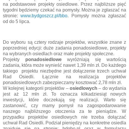
na podstawowe projekty osiedlowe. Przez najbliższe pięć
tygodni będziemy czekać na pomysły. Można je zgłaszać na
stronie:
www.bydgoszcz.pl/bbo
. Pomysły można zgłaszać
od do 5 lipca.
Do wyboru są cztery rodzaje projektów, wszystkie znane z
poprzedniej edycji: duże zadania ponadosiedlowe, projekty
na wybranych osiedlach oraz małe projekty społeczne.
Projekty
ponadosiedlowe
wyróżniają się wartością
zadania, która może wynieść nawet 1,39 mln zł. Do każdego
takiego projektu niezbędne jest dołączenie trzech uchwał
Rad Osiedli. Łącznie na realizacja projektów
ponadosiedlowych zabezpieczamy kosztować 2,78 mln zł.
W kolejnej kategorii projektów –
osiedlowych
– do wydania
jest aż 12 mln zł. To oznacza kilkadziesiąt nowych
inwestycji, które doczekają się realizacji. Warto się
zastanowić, czy mamy pomysł na zagospodarowanie
naszego najbliższego otoczenia za te pieniądze. W
przypadku projektów osiedlowych nie trzeba dołączać
uchwał Rad Osiedli. Podział pieniędzy na konkretne osiedla
znajduje się na stronie: bdgbo.pl oraz w formularzu