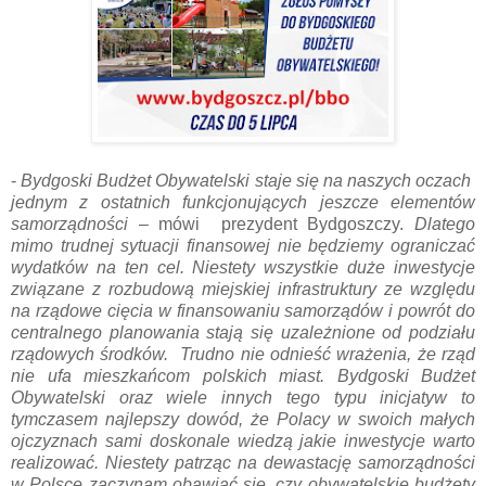
-
Bydgoski Budżet Obywatelski staje się na naszych oczach
jednym z ostatnich funkcjonujących jeszcze elementów
samorządności
– mówi prezydent Bydgoszczy.
Dlatego
mimo trudnej sytuacji finansowej nie będziemy ograniczać
wydatków na ten cel. Niestety wszystkie duże inwestycje
związane z rozbudową miejskiej infrastruktury ze względu
na rządowe cięcia w finansowaniu samorządów i powrót do
centralnego planowania stają się uzależnione od podziału
rządowych środków. Trudno nie odnieść wrażenia, że rząd
nie ufa mieszkańcom polskich miast. Bydgoski Budżet
Obywatelski oraz wiele innych tego typu inicjatyw to
tymczasem najlepszy dowód, że Polacy w swoich małych
ojczyznach sami doskonale wiedzą jakie inwestycje warto
realizować. Niestety patrząc na dewastację samorządności
w Polsce zaczynam obawiać się, czy obywatelskie budżety