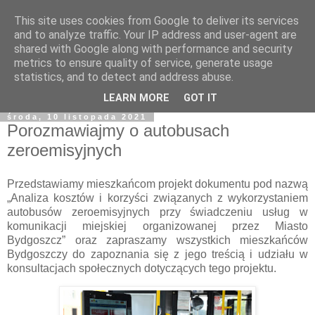
This site uses cookies from Google to deliver its services
and to analyze traffic. Your IP address and user-agent are
shared with Google along with performance and security
metrics to ensure quality of service, generate usage
statistics, and to detect and address abuse.
LEARN MORE
GOT IT
środa, 10 listopada 2021
Porozmawiajmy o autobusach
zeroemisyjnych
Przedstawiamy mieszkańcom projekt dokumentu pod nazwą
„Analiza kosztów i korzyści związanych z wykorzystaniem
autobusów zeroemisyjnych przy świadczeniu usług w
komunikacji miejskiej organizowanej przez Miasto
Bydgoszcz” oraz zapraszamy wszystkich mieszkańców
Bydgoszczy do zapoznania się z jego treścią i udziału w
konsultacjach społecznych dotyczących tego projektu.