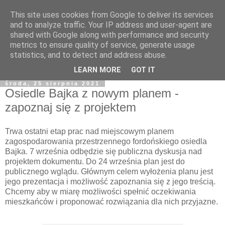
This site uses cookies from Google to deliver its services
and to analyze traffic. Your IP address and user-agent are
shared with Google along with performance and security
metrics to ensure quality of service, generate usage
statistics, and to detect and address abuse.
LEARN MORE
GOT IT
środa, 25 sierpnia 2021
Osiedle Bajka z nowym planem -
zapoznaj się z projektem
Trwa ostatni etap prac nad miejscowym planem
zagospodarowania przestrzennego fordońskiego osiedla
Bajka. 7 września odbędzie się publiczna dyskusja nad
projektem dokumentu. Do 24 września plan jest do
publicznego wglądu. Głównym celem wyłożenia planu jest
jego prezentacja i możliwość zapoznania się z jego treścią.
Chcemy aby w miarę możliwości spełnić oczekiwania
mieszkańców i proponować rozwiązania dla nich przyjazne.