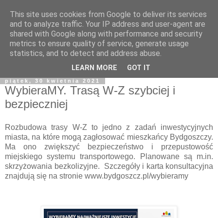
This site uses cookies from Google to deliver its services
and to analyze traffic. Your IP address and user-agent are
shared with Google along with performance and security
metrics to ensure quality of service, generate usage
statistics, and to detect and address abuse.
LEARN MORE
GOT IT
piątek, 30 kwietnia 2021
WybieraMY. Trasą W-Z szybciej i
bezpieczniej
Rozbudowa trasy W-Z to jedno z zadań inwestycyjnych
miasta, na które mogą zagłosować mieszkańcy Bydgoszczy.
Ma ono zwiększyć bezpieczeństwo i przepustowość
miejskiego systemu transportowego. Planowane są m.in.
skrzyżowania bezkolizyjne. Szczegóły i karta konsultacyjna
znajdują się na stronie www.bydgoszcz.pl/wybieramy