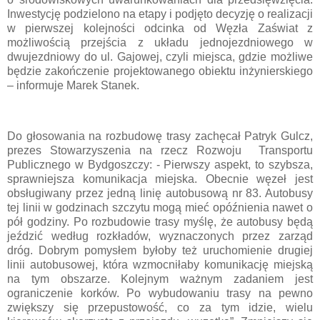
Inwestycję podzielono na etapy i podjęto decyzję o realizacji
w pierwszej kolejności odcinka od Węzła Zaświat z
możliwością przejścia z układu jednojezdniowego w
dwujezdniowy do ul. Gajowej, czyli miejsca, gdzie możliwe
będzie zakończenie projektowanego obiektu inżynierskiego
– informuje Marek Stanek.
Do głosowania na rozbudowę trasy zachęcał Patryk Gulcz,
prezes Stowarzyszenia na rzecz Rozwoju Transportu
Publicznego w Bydgoszczy: - Pierwszy aspekt, to szybsza,
sprawniejsza komunikacja miejska. Obecnie węzeł jest
obsługiwany przez jedną linię autobusową nr 83. Autobusy
tej linii w godzinach szczytu mogą mieć opóźnienia nawet o
pół godziny. Po rozbudowie trasy myślę, że autobusy będą
jeździć według rozkładów, wyznaczonych przez zarząd
dróg. Dobrym pomysłem byłoby też uruchomienie drugiej
linii autobusowej, która wzmocniłaby komunikację miejską
na tym obszarze. Kolejnym ważnym zadaniem jest
ograniczenie korków. Po wybudowaniu trasy na pewno
zwiększy się przepustowość, co za tym idzie, wielu