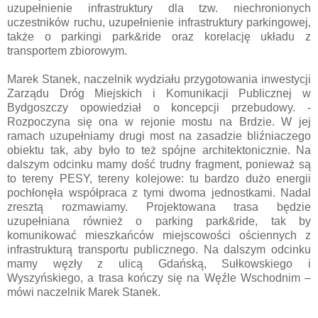
uzupełnienie infrastruktury dla tzw. niechronionych
uczestników ruchu, uzupełnienie infrastruktury parkingowej,
także o parkingi park&ride oraz korelację układu z
transportem zbiorowym.
Marek Stanek, naczelnik wydziału przygotowania inwestycji
Zarządu Dróg Miejskich i Komunikacji Publicznej w
Bydgoszczy opowiedział o koncepcji przebudowy. -
Rozpoczyna się ona w rejonie mostu na Brdzie. W jej
ramach uzupełniamy drugi most na zasadzie bliźniaczego
obiektu tak, aby było to też spójne architektonicznie. Na
dalszym odcinku mamy dość trudny fragment, ponieważ są
to tereny PESY, tereny kolejowe: tu bardzo dużo energii
pochłonęła współpraca z tymi dwoma jednostkami. Nadal
zresztą rozmawiamy. Projektowana trasa będzie
uzupełniana również o parking park&ride, tak by
komunikować mieszkańców miejscowości ościennych z
infrastrukturą transportu publicznego. Na dalszym odcinku
mamy węzły z ulicą Gdańską, Sułkowskiego i
Wyszyńskiego, a trasa kończy się na Węźle Wschodnim –
mówi naczelnik Marek Stanek.