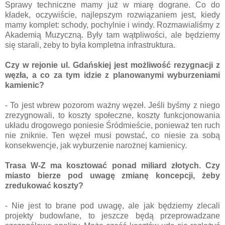
Sprawy techniczne mamy już w miarę dograne. Co do
kładek, oczywiście, najlepszym rozwiązaniem jest, kiedy
mamy komplet: schody, pochylnie i windy. Rozmawialiśmy z
Akademią Muzyczną. Były tam wątpliwości, ale będziemy
się starali, żeby to była kompletna infrastruktura.
Czy w rejonie ul. Gdańskiej jest możliwość rezygnacji z
węzła, a co za tym idzie z planowanymi wyburzeniami
kamienic?
- To jest wbrew pozorom ważny węzeł. Jeśli byśmy z niego
zrezygnowali, to koszty społeczne, koszty funkcjonowania
układu drogowego poniesie Śródmieście, ponieważ ten ruch
nie zniknie. Ten węzeł musi powstać, co niesie za sobą
konsekwencje, jak wyburzenie narożnej kamienicy.
Trasa W-Z ma kosztować ponad miliard złotych. Czy
miasto bierze pod uwagę zmianę koncepcji, żeby
zredukować koszty?
- Nie jest to brane pod uwagę, ale jak będziemy zlecali
projekty budowlane, to jeszcze będą przeprowadzane