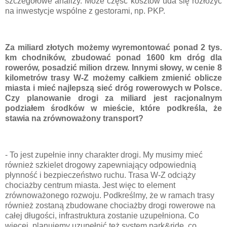
szczegółowe analizy. Może część kosztów uda się rozłożyć
na inwestycje wspólne z gestorami, np. PKP.
Za miliard złotych możemy wyremontować ponad 2 tys.
km chodników, zbudować ponad 1600 km dróg dla
rowerów, posadzić milion drzew. Innymi słowy, w cenie 8
kilometrów trasy W-Z możemy całkiem zmienić oblicze
miasta i mieć najlepszą sieć dróg rowerowych w Polsce.
Czy planowanie drogi za miliard jest racjonalnym
podziałem środków w mieście, które podkreśla, że
stawia na zrównoważony transport?
- To jest zupełnie inny charakter drogi. My musimy mieć
również szkielet drogowy zapewniający odpowiednią
płynność i bezpieczeństwo ruchu. Trasa W-Z odciąży
chociażby centrum miasta. Jest więc to element
zrównoważonego rozwoju. Podkreślmy, że w ramach trasy
również zostaną zbudowane chociażby drogi rowerowe na
całej długości, infrastruktura zostanie uzupełniona. Co
więcej, planujemy uzupełnić też system park&ride, co