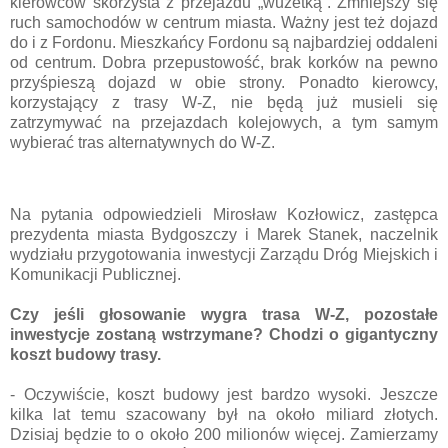
kierowców skorzysta z przejazdu „wuzetką”. Zmniejszy się
ruch samochodów w centrum miasta. Ważny jest też dojazd
do i z Fordonu. Mieszkańcy Fordonu są najbardziej oddaleni
od centrum. Dobra przepustowość, brak korków na pewno
przyśpieszą dojazd w obie strony. Ponadto kierowcy,
korzystający z trasy W-Z, nie będą już musieli się
zatrzymywać na przejazdach kolejowych, a tym samym
wybierać tras alternatywnych do W-Z.
Na pytania odpowiedzieli Mirosław Kozłowicz, zastępca
prezydenta miasta Bydgoszczy i Marek Stanek, naczelnik
wydziału przygotowania inwestycji Zarządu Dróg Miejskich i
Komunikacji Publicznej.
Czy jeśli głosowanie wygra trasa W-Z, pozostałe
inwestycje zostaną wstrzymane? Chodzi o gigantyczny
koszt budowy trasy.
- Oczywiście, koszt budowy jest bardzo wysoki. Jeszcze
kilka lat temu szacowany był na około miliard złotych.
Dzisiaj będzie to o około 200 milionów więcej. Zamierzamy