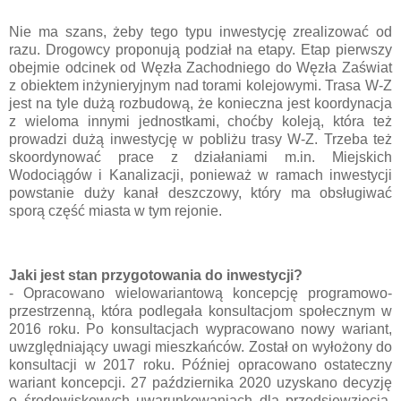
Nie ma szans, żeby tego typu inwestycję zrealizować od
razu. Drogowcy proponują podział na etapy. Etap pierwszy
obejmie odcinek od Węzła Zachodniego do Węzła Zaświat
z obiektem inżynieryjnym nad torami kolejowymi. Trasa W-Z
jest na tyle dużą rozbudową, że konieczna jest koordynacja
z wieloma innymi jednostkami, choćby koleją, która też
prowadzi dużą inwestycję w pobliżu trasy W-Z. Trzeba też
skoordynować prace z działaniami m.in. Miejskich
Wodociągów i Kanalizacji, ponieważ w ramach inwestycji
powstanie duży kanał deszczowy, który ma obsługiwać
sporą część miasta w tym rejonie.
Jaki jest stan przygotowania do inwestycji?
- Opracowano wielowariantową koncepcję programowo-
przestrzenną, która podlegała konsultacjom społecznym w
2016 roku. Po konsultacjach wypracowano nowy wariant,
uwzględniający uwagi mieszkańców. Został on wyłożony do
konsultacji w 2017 roku. Później opracowano ostateczny
wariant koncepcji. 27 października 2020 uzyskano decyzję
o środowiskowych uwarunkowaniach dla przedsięwzięcia.