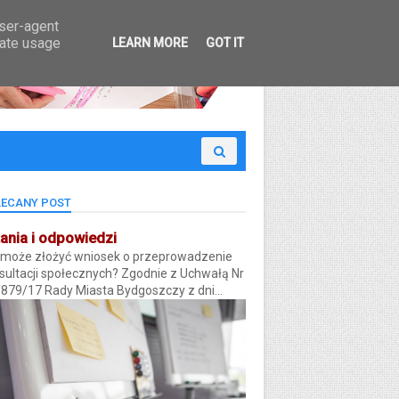
 Budżet Obywatelski
user-agent
rate usage
LEARN MORE
GOT IT
ECANY POST
ania i odpowiedzi
 może złożyć wniosek o przeprowadzenie
sultacji społecznych? Zgodnie z Uchwałą Nr
/879/17 Rady Miasta Bydgoszczy z dni...