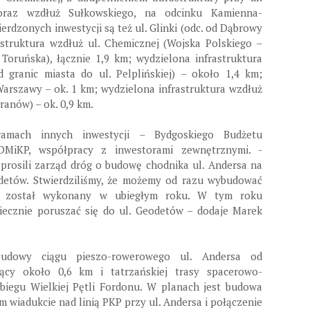
oraz wzdłuż Sułkowskiego, na odcinku Kamienna-
erdzonych inwestycji są też ul. Glinki (odc. od Dąbrowy
astruktura wzdłuż ul. Chemicznej (Wojska Polskiego –
 Toruńska), łącznie 1,9 km; wydzielona infrastruktura
 granic miasta do ul. Pelplińskiej) – około 1,4 km;
Warszawy – ok. 1 km; wydzielona infrastruktura wzdłuż
ranów) – ok. 0,9 km.
mach innych inwestycji – Bydgoskiego Budżetu
DMiKP, współpracy z inwestorami zewnętrznymi. -
prosili zarząd dróg o budowę chodnika ul. Andersa na
detów. Stwierdziliśmy, że możemy od razu wybudować
ap został wykonany w ubiegłym roku. W tym roku
ecznie poruszać się do ul. Geodetów – dodaje Marek
dowy ciągu pieszo-rowerowego ul. Andersa od
jący około 0,6 km i tatrzańskiej trasy spacerowo-
biegu Wielkiej Pętli Fordonu. W planach jest budowa
 wiadukcie nad linią PKP przy ul. Andersa i połączenie