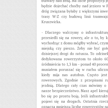
bulwary nad Brdą. Na liście propozycji 
będzie dojechać choćby nad jezioro w 
dróg związana byłaby z większymi inwe
trasy W-Z czy budową linii tramwaj
Kruszwicka.
- Dlaczego walczymy o infrastruktu
przesiedli się na rowery, ale o to, by
wychodząc z domu mógłby wybrać, czym
miejską czy pieszo. Żeby nie być go
dzisiejszej drogi do ratusza. To odcin
dedykowana rowerzystom to około 600
śródmieścia to 1,3 km – ponad 40 procen
musiałem poruszać się w ruchu uliczny
kiedy mija nas autobus. Często jest
rowerowych. Zgodnie z przepisami r
jezdnią. Dlatego cały czas mówimy o 
nasze bezpieczeństwo. Nasz apel kieruj
bo się po prostu boją. Jeśli infrastru
pojawi się na drogach. Ostatnia rzec
oznacza mniejszą liczbę rowerzystów n