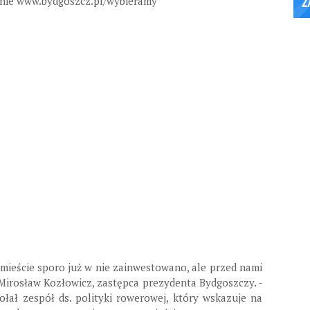
ronie www.bydgoszcz.pl/wybieramy
mieście sporo już w nie zainwestowano, ale przed nami
Mirosław Kozłowicz, zastępca prezydenta Bydgoszczy. -
łał zespół ds. polityki rowerowej, który wskazuje na