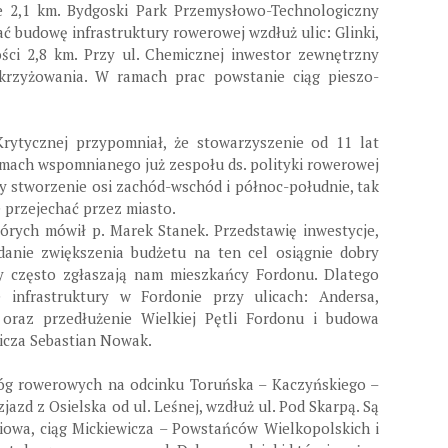
ie 2,1 km. Bydgoski Park Przemysłowo-Technologiczny
ć budowę infrastruktury rowerowej wzdłuż ulic: Glinki,
ści 2,8 km. Przy ul. Chemicznej inwestor zewnętrzny
krzyżowania. W ramach prac powstanie ciąg pieszo-
rytycznej przypomniał, że stowarzyszenie od 11 lat
amach wspomnianego już zespołu ds. polityki rowerowej
ny stworzenie osi zachód-wschód i północ-południe, tak
 przejechać przez miasto.
tórych mówił p. Marek Stanek. Przedstawię inwestycje,
danie zwiększenia budżetu na ten cel osiągnie dobry
y często zgłaszają nam mieszkańcy Fordonu. Dlatego
e infrastruktury w Fordonie przy ulicach: Andersa,
 oraz przedłużenie Wielkiej Pętli Fordonu i budowa
licza Sebastian Nowak.
róg rowerowych na odcinku Toruńska – Kaczyńskiego –
zjazd z Osielska od ul. Leśnej, wzdłuż ul. Pod Skarpą. Są
wiowa, ciąg Mickiewicza – Powstańców Wielkopolskich i