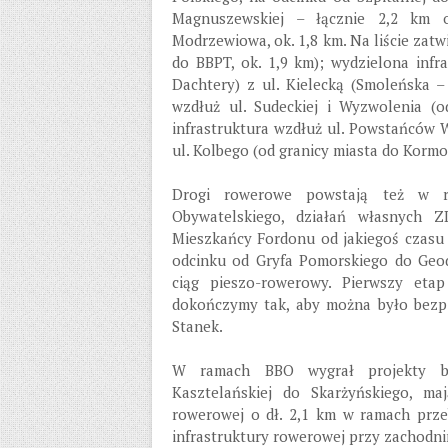
Magnuszewskiej – łącznie 2,2 km 
Modrzewiowa, ok. 1,8 km. Na liście zatwi
do BBPT, ok. 1,9 km); wydzielona infr
Dachtery) z ul. Kielecką (Smoleńska –
wzdłuż ul. Sudeckiej i Wyzwolenia (od
infrastruktura wzdłuż ul. Powstańców 
ul. Kolbego (od granicy miasta do Kormo
Drogi rowerowe powstają też w ra
Obywatelskiego, działań własnych Z
Mieszkańcy Fordonu od jakiegoś czasu 
odcinku od Gryfa Pomorskiego do Geo
ciąg pieszo-rowerowy. Pierwszy et
dokończymy tak, aby można było bezpi
Stanek.
W ramach BBO wygrał projekty bu
Kasztelańskiej do Skarżyńskiego, ma
rowerowej o dł. 2,1 km w ramach prze
infrastruktury rowerowej przy zachodnim