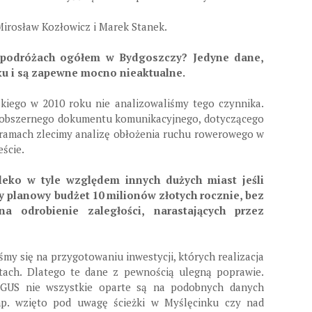
Mirosław Kozłowicz i Marek Stanek.
 podróżach ogółem w Bydgoszczy? Jedyne dane,
ku i są zapewne mocno nieaktualne.
kiego w 2010 roku nie analizowaliśmy tego czynnika.
obszernego dokumentu komunikacyjnego, dotyczącego
o ramach zlecimy analizę obłożenia ruchu rowerowego w
ście.
eko w tyle względem innych dużych miast jeśli
zy planowy budżet 10 milionów złotych rocznie, bez
a odrobienie zaległości, narastających przez
śmy się na przygotowaniu inwestycji, których realizacja
atach. Dlatego te dane z pewnością ulegną poprawie.
GUS nie wszystkie oparte są na podobnych danych
np. wzięto pod uwagę ścieżki w Myślęcinku czy nad