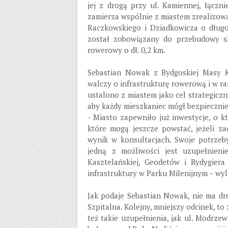
jej z drogą przy ul. Kamiennej, łączn
zamierza wspólnie z miastem zrealizowa
Raczkowskiego i Dziadkowicza o długo
został zobowiązany do przebudowy s
rowerowy o dł. 0,2 km.
Sebastian Nowak z Bydgoskiej Masy K
walczy o infrastrukturę rowerową i w r
ustalono z miastem jako cel strategicz
aby każdy mieszkaniec mógł bezpiecznie
- Miasto zapewniło już inwestycje, o k
które mogą jeszcze powstać, jeżeli za
wynik w konsultacjach. Swoje potrzeb
jedną z możliwości jest uzupełnieni
Kasztelańskiej, Geodetów i Rydygiera
infrastruktury w Parku Milenijnym – wy
Jak podaje Sebastian Nowak, nie ma d
Szpitalna. Kolejny, mniejszy odcinek, to 
też takie uzupełnienia, jak ul. Modrze