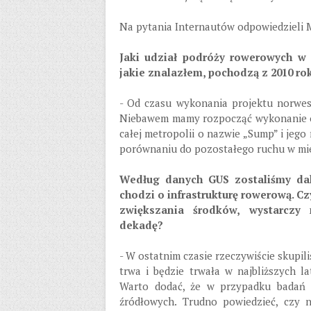
Na pytania Internautów odpowiedzieli 
Jaki udział podróży rowerowych w
jakie znalazłem, pochodzą z 2010 ro
- Od czasu wykonania projektu norwes
Niebawem mamy rozpocząć wykonanie 
całej metropolii o nazwie „Sump” i jeg
porównaniu do pozostałego ruchu w mie
Według danych GUS zostaliśmy dal
chodzi o infrastrukturę rowerową. C
zwiększania środków, wystarczy n
dekadę?
- W ostatnim czasie rzeczywiście skupili
trwa i będzie trwała w najbliższych l
Warto dodać, że w przypadku badań 
źródłowych. Trudno powiedzieć, czy 