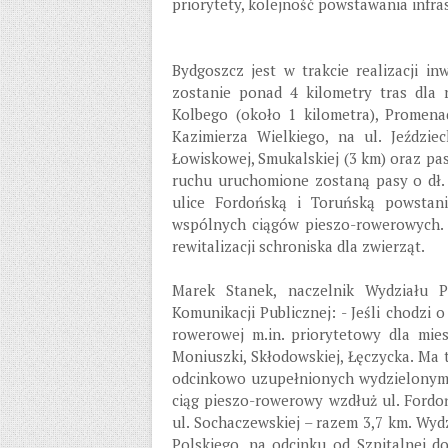
priorytety, kolejność powstawania infr
Bydgoszcz jest w trakcie realizacji in
zostanie ponad 4 kilometry tras dla
Kolbego (około 1 kilometra), Promen
Kazimierza Wielkiego, na ul. Jeździe
Łowiskowej, Smukalskiej (3 km) oraz pas
ruchu uruchomione zostaną pasy o dł. 
ulice Fordońską i Toruńską powstan
wspólnych ciągów pieszo-rowerowych.
rewitalizacji schroniska dla zwierząt.
Marek Stanek, naczelnik Wydziału P
Komunikacji Publicznej: - Jeśli chodzi o
rowerowej m.in. priorytetowy dla mies
Moniuszki, Skłodowskiej, Łęczycka. Ma 
odcinkowo uzupełnionych wydzielonymi 
ciąg pieszo-rowerowy wzdłuż ul. Fordo
ul. Sochaczewskiej – razem 3,7 km. Wyd
Polskiego, na odcinku od Szpitalnej d