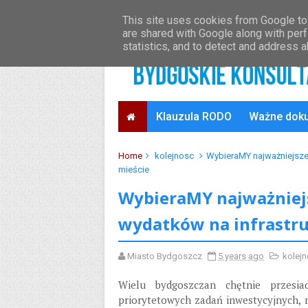
O projekcie
Oficjalny serwis Bydgoszczy
This site uses cookies from Google to 
are shared with Google along with perf
statistics, and to detect and address 
Klauzula RODO
Ważne dok
Home
kolejnosc
WybieraMY najważniejsze
mieście
WybieraMY najważniejs
wydatków na infrastr
Miasto Bydgoszcz
5 years ago
kolej
Wielu bydgoszczan chętnie przesia
priorytetowych zadań inwestycyjnych, 