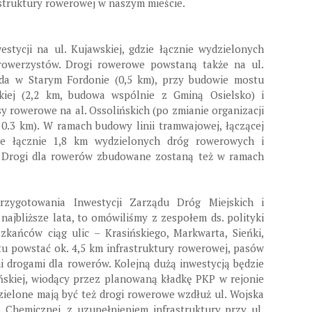
astruktury rowerowej w naszym mieście.
westycji na ul. Kujawskiej, gdzie łącznie wydzielonych
 rowerzystów. Drogi rowerowe powstaną także na ul.
ada w Starym Fordonie (0,5 km), przy budowie mostu
ckiej (2,2 km, budowa wspólnie z Gminą Osielsko) i
y rowerowe na al. Ossolińskich (po zmianie organizacji
0.3 km). W ramach budowy linii tramwajowej, łączącej
ie łącznie 1,8 km wydzielonych dróg rowerowych i
 Drogi dla rowerów zbudowane zostaną też w ramach
rzygotowania Inwestycji Zarządu Dróg Miejskich i
 najbliższe lata, to omówiliśmy z zespołem ds. polityki
zkańców ciąg ulic – Krasińskiego, Markwarta, Sieńki,
tu powstać ok. 4,5 km infrastruktury rowerowej, pasów
drogami dla rowerów. Kolejną dużą inwestycją będzie
ńskiej, wiodący przez planowaną kładkę PKP w rejonie
zielone mają być też drogi rowerowe wzdłuż ul. Wojska
o Chemicznej, z uzupełnieniem infrastruktury przy ul.