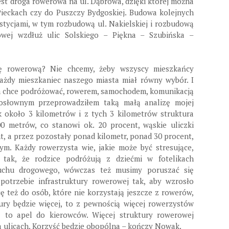
jest droga rowerowa na ul. Dąbrowa, dzięki której można
Pieckach czy do Puszczy Bydgoskiej. Budowa kolejnych
stycjami, w tym rozbudową ul. Nakielskiej i rozbudową
owej wzdłuż ulic Solskiego – Piękna – Szubińska –
rę rowerową? Nie chcemy, żeby wszyscy mieszkańcy
 każdy mieszkaniec naszego miasta miał równy wybór. I
 chce podróżować, rowerem, samochodem, komunikacją
łosłownym przeprowadziłem taką małą analizę mojej
ek około 3 kilometrów i z tych 3 kilometrów struktura
 metrów, co stanowi ok. 20 procent, wąskie uliczki
t, a przez pozostały ponad kilometr, ponad 30 procent,
m. Każdy rowerzysta wie, jakie może być stresujące,
 tak, że rodzice podróżują z dziećmi w fotelikach
uchu drogowego, wówczas też musimy poruszać się
potrzebie infrastruktury rowerowej tak, aby wzrosło
ę też do osób, które nie korzystają jeszcze z rowerów,
ktury będzie więcej, to z pewnością więcej rowerzystów
z to apel do kierowców. Więcej struktury rowerowej
a ulicach. Korzyść będzie obopólna – kończy Nowak.