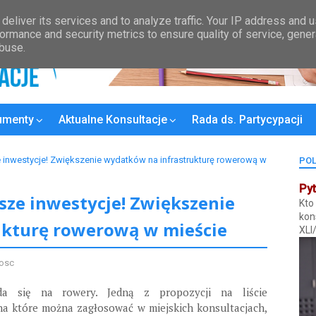
Kontakt
Wykaz Rad Osiedli
Plan konsultacji
MPZP
Bydgoski
deliver its services and to analyze traffic. Your IP address and 
ormance and security metrics to ensure quality of service, gene
abuse.
umenty
Aktualne Konsultacje
Rada ds. Partycypacji
 inwestycje! Zwiększenie wydatków na infrastrukturę rowerową w
POL
Pyt
ze inwestycje! Zwiększenie
Kto
kon
ukturę rowerową w mieście
XLI
nosc
da się na rowery. Jedną z propozycji na liście
na które można zagłosować w miejskich konsultacjach,