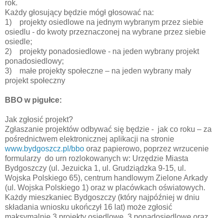
rok.
Każdy głosujący będzie mógł głosować na:
1) projekty osiedlowe na jednym wybranym przez siebie
osiedlu - do kwoty przeznaczonej na wybrane przez siebie
osiedle;
2) projekty ponadosiedlowe - na jeden wybrany projekt
ponadosiedlowy;
3) małe projekty społeczne – na jeden wybrany mały
projekt społeczny
BBO w pigułce:
Jak zgłosić projekt?
Zgłaszanie projektów odbywać się będzie - jak co roku – za
pośrednictwem elektronicznej aplikacji na stronie
www.bydgoszcz.pl/bbo
oraz papierowo, poprzez wrzucenie
formularzy do urn rozlokowanych w: Urzędzie Miasta
Bydgoszczy (ul. Jezuicka 1, ul. Grudziądzka 9-15, ul.
Wojska Polskiego 65), centrum handlowym Zielone Arkady
(ul. Wojska Polskiego 1) oraz w placówkach oświatowych.
Każdy mieszkaniec Bydgoszczy (który najpóźniej w dniu
składania wniosku ukończył 16 lat) może zgłosić
maksymalnie 3 projekty osiedlowe, 3 ponadosiedlowe oraz