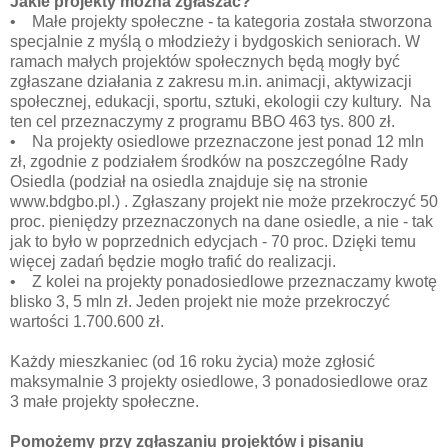
Jakie projekty można zgłaszać?
• Małe projekty społeczne - ta kategoria została stworzona
specjalnie z myślą o młodzieży i bydgoskich seniorach. W
ramach małych projektów społecznych będą mogły być
zgłaszane działania z zakresu m.in. animacji, aktywizacji
społecznej, edukacji, sportu, sztuki, ekologii czy kultury. Na
ten cel przeznaczymy z programu BBO 463 tys. 800 zł.
• Na projekty osiedlowe przeznaczone jest ponad 12 mln
zł, zgodnie z podziałem środków na poszczególne Rady
Osiedla (podział na osiedla znajduje się na stronie
www.bdgbo.pl.) . Zgłaszany projekt nie może przekroczyć 50
proc. pieniędzy przeznaczonych na dane osiedle, a nie - tak
jak to było w poprzednich edycjach - 70 proc. Dzięki temu
więcej zadań będzie mogło trafić do realizacji.
• Z kolei na projekty ponadosiedlowe przeznaczamy kwotę
blisko 3, 5 mln zł. Jeden projekt nie może przekroczyć
wartości 1.700.600 zł.
Każdy mieszkaniec (od 16 roku życia) może zgłosić
maksymalnie 3 projekty osiedlowe, 3 ponadosiedlowe oraz
3 małe projekty społeczne.
Pomożemy przy zgłaszaniu projektów i pisaniu