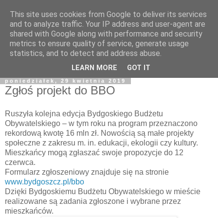
This site uses cookies from Google to deliver its services
and to analyze traffic. Your IP address and user-agent are
shared with Google along with performance and security
metrics to ensure quality of service, generate usage
statistics, and to detect and address abuse.
LEARN MORE
GOT IT
poniedziałek, 29 kwietnia 2019
Zgłoś projekt do BBO
Ruszyła kolejna edycja Bydgoskiego Budżetu
Obywatelskiego – w tym roku na program przeznaczono
rekordową kwotę 16 mln zł. Nowością są małe projekty
społeczne z zakresu m. in. edukacji, ekologii czy kultury.
Mieszkańcy mogą zgłaszać swoje propozycje do 12
czerwca.
Formularz zgłoszeniowy znajduje się na stronie
www.bydgoszcz.pl/bbo
Dzięki Bydgoskiemu Budżetu Obywatelskiego w mieście
realizowane są zadania zgłoszone i wybrane przez
mieszkańców.