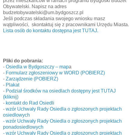
przez mieszkańców w ramach programu Bydgoski Budżet
Obywatelski. Napisz na adres
budzetobywatelski@um.bydgoszcz.pl
Jeśli podczas składania swojego wniosku masz
wątpliwości, skontaktuj się z pracownikami Urzędu Miasta.
Lista osób do kontaktu dostępna jest TUTAJ.
Pliki do pobrania:
-
Osiedla w Bydgoszczy – map
a
-
Formularz zgłoszeniowy w WORD (POBIERZ)
-
Zarządzenie (POBIERZ)
-
Plakat
-
Podział środków na osiedlach dostępny jest TUTAJ
(kliknij)
-
kontakt do Rad Osiedli
-
wzór Uchwały Rady Osiedla o zgłoszonych projektach
osiedlowych
- wzór Uchwały Rady Osiedla o zgłoszonych projektach
ponadosiedlowych
- wzór Uchwały Rady Osiedla o zgłoszonych projektach