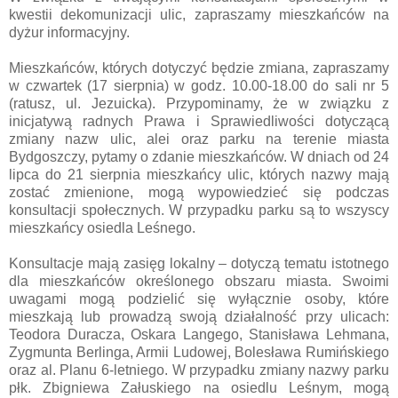
kwestii dekomunizacji ulic, zapraszamy mieszkańców na
dyżur informacyjny.
Mieszkańców, których dotyczyć będzie zmiana, zapraszamy
w czwartek (17 sierpnia) w godz. 10.00-18.00 do sali nr 5
(ratusz, ul. Jezuicka). Przypominamy, że w związku z
inicjatywą radnych Prawa i Sprawiedliwości dotyczącą
zmiany nazw ulic, alei oraz parku na terenie miasta
Bydgoszczy, pytamy o zdanie mieszkańców. W dniach od 24
lipca do 21 sierpnia mieszkańcy ulic, których nazwy mają
zostać zmienione, mogą wypowiedzieć się podczas
konsultacji społecznych. W przypadku parku są to wszyscy
mieszkańcy osiedla Leśnego.
Konsultacje mają zasięg lokalny – dotyczą tematu istotnego
dla mieszkańców określonego obszaru miasta. Swoimi
uwagami mogą podzielić się wyłącznie osoby, które
mieszkają lub prowadzą swoją działalność przy ulicach:
Teodora Duracza, Oskara Langego, Stanisława Lehmana,
Zygmunta Berlinga, Armii Ludowej, Bolesława Rumińskiego
oraz al. Planu 6-letniego. W przypadku zmiany nazwy parku
płk. Zbigniewa Załuskiego na osiedlu Leśnym, mogą