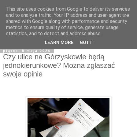
This site uses cookies from Google to deliver its services
and to analyze traffic. Your IP address and user-agent are
shared with Google along with performance and security
metrics to ensure quality of service, generate usage
statistics, and to detect and address abuse.
LEARN MORE
GOT IT
piątek, 8 maja 2026
Czy ulice na Górzyskowie będą
jednokierunkowe? Można zgłaszać
swoje opinie