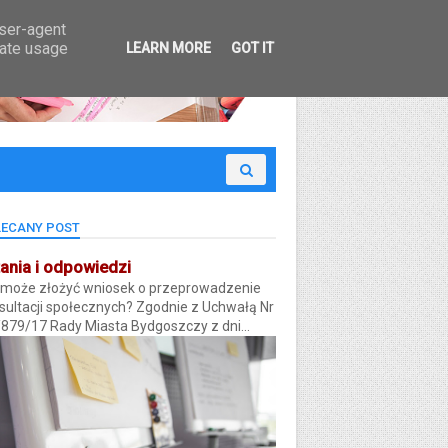
 Budżet Obywatelski
user-agent
rate usage
LEARN MORE
GOT IT
ECANY POST
ania i odpowiedzi
 może złożyć wniosek o przeprowadzenie
sultacji społecznych? Zgodnie z Uchwałą Nr
/879/17 Rady Miasta Bydgoszczy z dni...