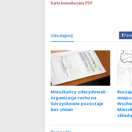
Karta konsultacyjna PDF
Udostępnij:
Fac
Mieszkańcy zdecydowali -
Ruszaj
organizacja ruchu na
miejs
Górzyskowie pozostaje
Wschód
bez zmian
Miesz
składa