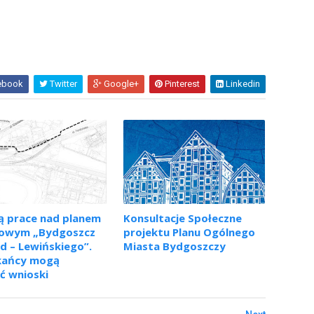
ebook
Twitter
Google+
Pinterest
Linkedin
ą prace nad planem
Konsultacje Społeczne
cowym „Bydgoszcz
projektu Planu Ogólnego
 – Lewińskiego”.
Miasta Bydgoszczy
kańcy mogą
ć wnioski