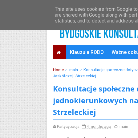
O projekcie
Oficjalny serwis Bydgoszczy
This site uses cookies from Google to 
are shared with Google along with perf
statistics, and to detect and address 
Klauzula RODO
Ważne dok
Home
main
Konsultacje społeczne dotycz
Jaskółczej i Strzeleckiej
Konsultacje społeczne
jednokierunkowych na ul
Strzeleckiej
Partycypacja
4 months ago
main