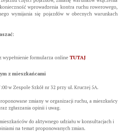
rzejazdu części pojazdów,
zmianę warunków włączenia
konieczność wprowadzenia kontra ruchu rowerowego,
znego wymijania się pojazdów w obecnych warunkach
aszać:
TUTAJ
ez wypełnienie formularza online
rtym z mieszkańcami
:00 w Zespole Szkół nr 32 przy ul. Kruczej 5A.
proponowane zmiany w organizacji ruchu, a mieszkańcy
az zgłaszania opinii i uwag.
ieszkańców do aktywnego udziału w konsultacjach i
opiniami na temat proponowanych zmian.