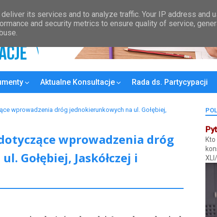
Kontakt
Wykaz Rad Osiedli
Plan konsultacji
MPZP
Bydgoski
deliver its services and to analyze traffic. Your IP address and 
ormance and security metrics to ensure quality of service, gene
abuse.
umenty
Aktualne Konsultacje
Rada ds. Partycypacji
ące wprowadzenia dróg jednokierunkowych na ul. Gołębiej,
POL
Pyt
 dotyczące wprowadzenia dróg
Kto
kon
. Gołębiej, Jaskółczej i
XLI