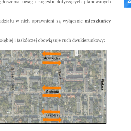
zgłoszenia uwag i sugestii dotyczących planowanych
 udziału w nich uprawnieni są wyłącznie
mieszkańcy
 Gołębiej i Jaskółczej obowiązuje ruch dwukierunkowy: