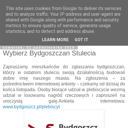
This site uses cookies from Google to deliver its services
and to analyze traffic. Your IP address and user-agent are
shared with Google along with performance and security
metrics to ensure quality of service, generate usage
statistics, and to detect and address abuse.
LEARN MORE
GOT IT
czwartek, 31 października 2019
Wybierz Bydgoszczan Stulecia
Zapraszamy mieszkańców do zgłaszania bydgoszczan,
którzy w ostatnim stuleciu swoją działalnością budowali
dobre imię naszego miasta. Na zgłoszenia – za
pośrednictwem internetowej ankiety – czekamy od dzisiaj do
końca listopada. Osoby biorące udział w plebiscycie wezmą
udział w losowaniu nagród rzeczowych i zaproszeń na
uroczystą galę.Ankieta internetowa:
www.bydgoszcz.pl/plebiscyt