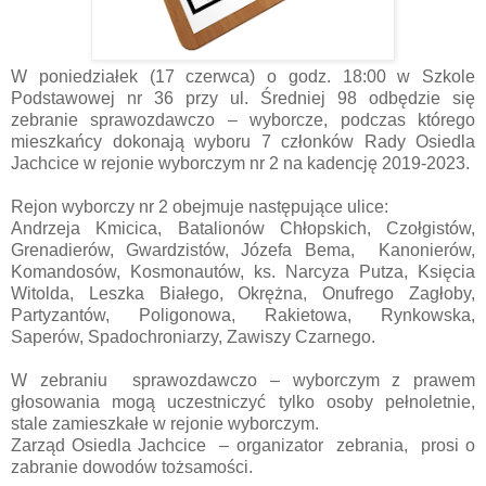
W poniedziałek (17 czerwca) o godz. 18:00 w Szkole
Podstawowej nr 36 przy ul. Średniej 98 odbędzie się
zebranie sprawozdawczo – wyborcze, podczas którego
mieszkańcy dokonają wyboru 7 członków Rady Osiedla
Jachcice w rejonie wyborczym nr 2 na kadencję 2019-2023.
Rejon wyborczy nr 2 obejmuje następujące ulice:
Andrzeja Kmicica, Batalionów Chłopskich, Czołgistów,
Grenadierów, Gwardzistów, Józefa Bema, Kanonierów,
Komandosów, Kosmonautów, ks. Narcyza Putza, Księcia
Witolda, Leszka Białego, Okrężna, Onufrego Zagłoby,
Partyzantów, Poligonowa, Rakietowa, Rynkowska,
Saperów, Spadochroniarzy, Zawiszy Czarnego.
W zebraniu sprawozdawczo – wyborczym z prawem
głosowania mogą uczestniczyć tylko osoby pełnoletnie,
stale zamieszkałe w rejonie wyborczym.
Zarząd Osiedla Jachcice – organizator zebrania, prosi o
zabranie dowodów tożsamości.