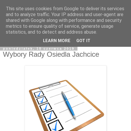
This site uses cookies from Google to deliver its services
and to analyze traffic. Your IP address and user-agent are
shared with Google along with performance and security
metrics to ensure quality of service, generate usage
statistics, and to detect and address abuse.
LEARN MORE
GOT IT
poniedziałek, 10 czerwca 2019
Wybory Rady Osiedla Jachcice